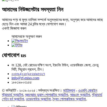
আমাদের নিউজলেটার সদস্যতা নিন
আমাদের পণ্য বা মূল্য তালিকা সম্পর্কে অনুসন্ধানের জন্য, অনুগ্রহ করে আমাদের কাছে
ছেড়ে দিন এবং আমরা 24 ঘন্টার মধ্যে যোগাযোগ করব।
এখনই জিজ্ঞাসা করুন
আমাদেরকে অনুসরণ করুন
যোগাযোগ
us
নং 128, বেই রোডের দক্ষিণ অংশ, ইয়ংনিং টাউন, ওয়েনজিয়াং জেলা, চেংডু
সিটি, সিচুয়ান প্রদেশ, চীন।
০০৮৬-(০২৮)-৮২৬৯৫৩২৭
info@rf-miso.com
১৮৮১৯৮০৩১৫৫
© কপিরাইট - ২০১৯-২০২৫ : সর্বস্বত্ব সংরক্ষিত।
সাইটম্যাপ
-
এএমপি মোবাইল
স্ট্যান্ডার্ড অ্যান্টেনা
,
ব্রডব্যান্ড ডুয়াল পোলারাইড অ্যান্টেনা
,
আরএফ অ্যান্টেনা
,
স্ট্যান্ডার্ড
গেইন হর্ন অ্যান্টেনা
,
ওয়েভগাইড অ্যান্টেনা
,
দ্বৈত পোলারাইজড অ্যান্টেনা
,