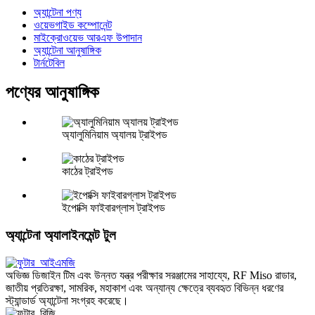
অ্যান্টেনা পণ্য
ওয়েভগাইড কম্পোনেন্ট
মাইক্রোওয়েভ আরএফ উপাদান
অ্যান্টেনা আনুষাঙ্গিক
টার্নটেবিল
পণ্যের আনুষাঙ্গিক
অ্যালুমিনিয়াম অ্যালয় ট্রাইপড
কাঠের ট্রাইপড
ইপোক্সি ফাইবারগ্লাস ট্রাইপড
অ্যান্টেনা অ্যালাইনমেন্ট টুল
অভিজ্ঞ ডিজাইন টিম এবং উন্নত যন্ত্র পরীক্ষার সরঞ্জামের সাহায্যে, RF Miso রাডার,
জাতীয় প্রতিরক্ষা, সামরিক, মহাকাশ এবং অন্যান্য ক্ষেত্রে ব্যবহৃত বিভিন্ন ধরণের
স্ট্যান্ডার্ড অ্যান্টেনা সংগ্রহ করেছে।