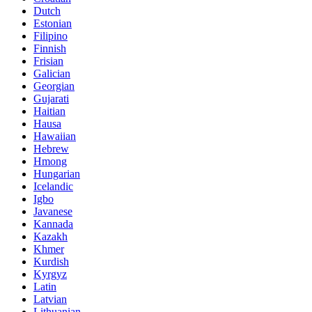
Dutch
Estonian
Filipino
Finnish
Frisian
Galician
Georgian
Gujarati
Haitian
Hausa
Hawaiian
Hebrew
Hmong
Hungarian
Icelandic
Igbo
Javanese
Kannada
Kazakh
Khmer
Kurdish
Kyrgyz
Latin
Latvian
Lithuanian