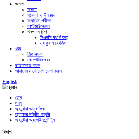
ক্ষমতা
ক্ষমতা
গবেষণা ও উন্নয়ন
অ্যান্টেনা পরীক্ষা
কাস্টমাইজেশন
উৎপাদন শিল্প
সিএনসি যথার্থ যন্ত্র
ভ্যাকুয়াম ব্রেজিং
খবর
শিল্প সংবাদ
কোম্পানির খবর
ডাউনলোড করুন
আমাদের সাথে যোগাযোগ করুন
English
হোম
পণ্য
অ্যান্টেনা আনুষাঙ্গিক
অ্যান্টেনা মাউন্টিং বন্ধনী
অ্যান্টেনা অ্যালাইনমেন্ট টুল
বিভাগ