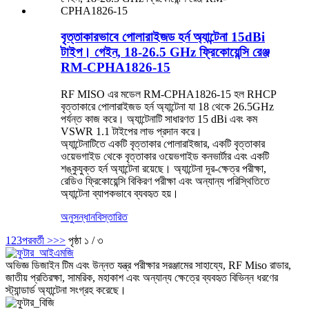
বৃত্তাকারভাবে পোলারাইজড হর্ন অ্যান্টেনা 15dBi
টাইপ। গেইন, 18-26.5 GHz ফ্রিকোয়েন্সি রেঞ্জ
RM-CPHA1826-15
RF MISO এর মডেল RM-CPHA1826-15 হল RHCP
বৃত্তাকারে পোলারাইজড হর্ন অ্যান্টেনা যা 18 থেকে 26.5GHz
পর্যন্ত কাজ করে। অ্যান্টেনাটি সাধারণত 15 dBi এবং কম
VSWR 1.1 টাইপের লাভ প্রদান করে।
অ্যান্টেনাটিতে একটি বৃত্তাকার পোলারাইজার, একটি বৃত্তাকার
ওয়েভগাইড থেকে বৃত্তাকার ওয়েভগাইড কনভার্টার এবং একটি
শঙ্কুযুক্ত হর্ন অ্যান্টেনা রয়েছে। অ্যান্টেনা দূর-ক্ষেত্র পরীক্ষা,
রেডিও ফ্রিকোয়েন্সি বিকিরণ পরীক্ষা এবং অন্যান্য পরিস্থিতিতে
অ্যান্টেনা ব্যাপকভাবে ব্যবহৃত হয়।
অনুসন্ধান
বিস্তারিত
1
2
3
পরবর্তী >
>>
পৃষ্ঠা ১ / ৩
অভিজ্ঞ ডিজাইন টিম এবং উন্নত যন্ত্র পরীক্ষার সরঞ্জামের সাহায্যে, RF Miso রাডার,
জাতীয় প্রতিরক্ষা, সামরিক, মহাকাশ এবং অন্যান্য ক্ষেত্রে ব্যবহৃত বিভিন্ন ধরণের
স্ট্যান্ডার্ড অ্যান্টেনা সংগ্রহ করেছে।