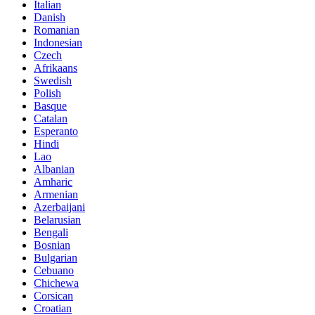
Italian
Danish
Romanian
Indonesian
Czech
Afrikaans
Swedish
Polish
Basque
Catalan
Esperanto
Hindi
Lao
Albanian
Amharic
Armenian
Azerbaijani
Belarusian
Bengali
Bosnian
Bulgarian
Cebuano
Chichewa
Corsican
Croatian