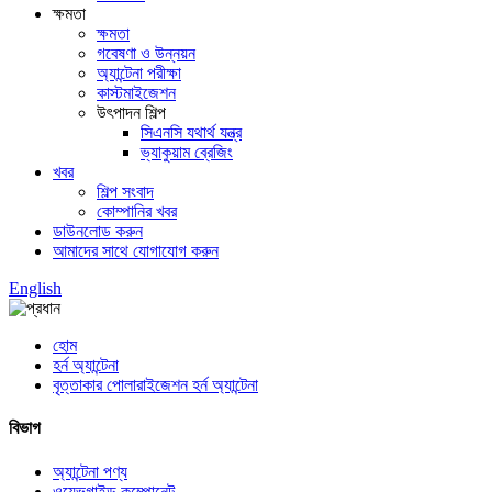
ক্ষমতা
ক্ষমতা
গবেষণা ও উন্নয়ন
অ্যান্টেনা পরীক্ষা
কাস্টমাইজেশন
উৎপাদন শিল্প
সিএনসি যথার্থ যন্ত্র
ভ্যাকুয়াম ব্রেজিং
খবর
শিল্প সংবাদ
কোম্পানির খবর
ডাউনলোড করুন
আমাদের সাথে যোগাযোগ করুন
English
হোম
হর্ন অ্যান্টেনা
বৃত্তাকার পোলারাইজেশন হর্ন অ্যান্টেনা
বিভাগ
অ্যান্টেনা পণ্য
ওয়েভগাইড কম্পোনেন্ট