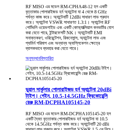
RF MISO এর মডেল RM-CPHA48-12 হল একটি
বৃত্তাকার পোলারাইজড হর্ন অ্যান্টেনা যা 4 থেকে 8 GHz
পর্যন্ত কাজ করে। অ্যান্টেনাটি 12dBi সাধারণ লাভ প্রদান
করে। অ্যান্টেনা VSWR সাধারণত 1.3:1। অ্যান্টেনা RF
পোর্টগুলি ওয়েভগাইড এবং একটি কোঅ্যাক্সিয়াল কনভার্টার যোগ
করা যেতে পারে, ইন্টারফেসটি NK। অ্যান্টেনাটি EMI
সনাক্তকরণ, ওরিয়েন্টেশন, রিকনেসান্স, অ্যান্টেনা লাভ এবং
প্যাটার্ন পরিমাপ এবং অন্যান্য অ্যাপ্লিকেশন ক্ষেত্রে
ব্যাপকভাবে ব্যবহার করা যেতে পারে।
অনুসন্ধান
বিস্তারিত
ডুয়াল সার্কুলার পোলারাইজড হর্ন অ্যান্টেনা 20dBi
টাইপ। গেইন, 10.5-14.5GHz ফ্রিকোয়েন্সি
রেঞ্জ RM-DCPHA105145-20
RF MISO এর মডেল RM-DCPHA105145-20 হল
একটি দ্বৈত বৃত্তাকার পোলারাইজড হর্ন অ্যান্টেনা যা 10.5
থেকে 14.5GHz পর্যন্ত কাজ করে। অ্যান্টেনাটি 20 dBi
সাধারণ লাভ প্রদান করে। অ্যান্টেনা VSWR 1.5 এর নিচে।