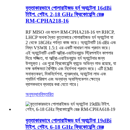
বৃত্তাকারভাবে পোলারাইজড হর্ন অ্যান্টেনা 16dBi
টাইপ. গেইন, 2-18 GHz ফ্রিকোয়েন্সি রেঞ্জ
RM-CPHA218-16
RF MISO এর মডেল RM-CPHA218-16 হল RHCP,
LHCP অথবা দ্বৈত বৃত্তাকারে পোলারাইজড হর্ন অ্যান্টেনা যা
2 থেকে 18GHz পর্যন্ত কাজ করে। অ্যান্টেনাটি 16 dBi এবং
নিম্ন VSWR 1.5:1 এর একটি সাধারণ লাভ প্রদান করে।
এই অ্যান্টেনাটি একটি আল্ট্রা-ওয়াইডব্যান্ড স্ট্রিপলাইন কাপলার
দিয়ে সজ্জিত, যা আল্ট্রা-ওয়াইডব্যান্ড হর্ন অ্যান্টেনার জন্য
উপযুক্ত। এর পুরো ফ্রিকোয়েন্সি ব্যান্ডে অভিন্ন লাভ রয়েছে, যা
দক্ষ কর্মক্ষমতা বৈশিষ্ট্য এবং নির্দেশনা প্রদান করে। এটি EMI
সনাক্তকরণ, দিকনির্দেশনা, পুনরুদ্ধার, অ্যান্টেনা লাভ এবং
প্যাটার্ন পরিমাপ এবং অন্যান্য অ্যাপ্লিকেশন ক্ষেত্রে
ব্যাপকভাবে ব্যবহার করা যেতে পারে।
অনুসন্ধান
বিস্তারিত
বৃত্তাকারভাবে পোলারাইজড হর্ন অ্যান্টেনা 19dBi
টাইপ. গেইন, 6-18 GHz ফ্রিকোয়েন্সি রেঞ্জ