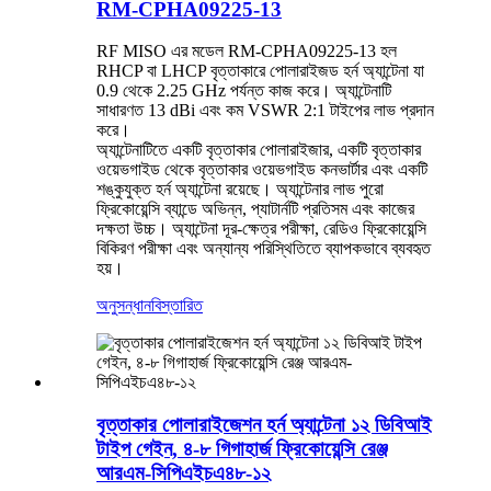
RM-CPHA09225-13
RF MISO এর মডেল RM-CPHA09225-13 হল
RHCP বা LHCP বৃত্তাকারে পোলারাইজড হর্ন অ্যান্টেনা যা
0.9 থেকে 2.25 GHz পর্যন্ত কাজ করে। অ্যান্টেনাটি
সাধারণত 13 dBi এবং কম VSWR 2:1 টাইপের লাভ প্রদান
করে।
অ্যান্টেনাটিতে একটি বৃত্তাকার পোলারাইজার, একটি বৃত্তাকার
ওয়েভগাইড থেকে বৃত্তাকার ওয়েভগাইড কনভার্টার এবং একটি
শঙ্কুযুক্ত হর্ন অ্যান্টেনা রয়েছে। অ্যান্টেনার লাভ পুরো
ফ্রিকোয়েন্সি ব্যান্ডে অভিন্ন, প্যাটার্নটি প্রতিসম এবং কাজের
দক্ষতা উচ্চ। অ্যান্টেনা দূর-ক্ষেত্র পরীক্ষা, রেডিও ফ্রিকোয়েন্সি
বিকিরণ পরীক্ষা এবং অন্যান্য পরিস্থিতিতে ব্যাপকভাবে ব্যবহৃত
হয়।
অনুসন্ধান
বিস্তারিত
বৃত্তাকার পোলারাইজেশন হর্ন অ্যান্টেনা ১২ ডিবিআই
টাইপ গেইন, ৪-৮ গিগাহার্জ ফ্রিকোয়েন্সি রেঞ্জ
আরএম-সিপিএইচএ৪৮-১২