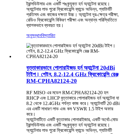
ট্রান্সডিউসার এবং একটি শঙ্কুযুক্ত হর্ন অ্যান্টেনা রয়েছে।
অ্যান্টেনার লাভ পুরো ফ্রিকোয়েন্সি ব্যান্ডে অভিন্ন, প্যাটার্নটি
প্রতিসম এবং কাজের দক্ষতা উচ্চ। অ্যান্টেনা দূর-ক্ষেত্র পরীক্ষা,
রেডিও ফ্রিকোয়েন্সি বিকিরণ পরীক্ষা এবং অন্যান্য পরিস্থিতিতে
ব্যাপকভাবে ব্যবহৃত হয়।
অনুসন্ধান
বিস্তারিত
বৃত্তাকারভাবে পোলারাইজড হর্ন অ্যান্টেনা 20dBi
টাইপ। গেইন, 8.2-12.4 GHz ফ্রিকোয়েন্সি রেঞ্জ
RM-CPHA82124-20
RF MISO এর মডেল RM-CPHA82124-20 হল
RHCP এবং LHCP বৃত্তাকারে পোলারাইজড হর্ন অ্যান্টেনা যা
8.2 থেকে 12.4GHz পর্যন্ত কাজ করে। অ্যান্টেনাটি 20 dBi
এর একটি সাধারণ লাভ এবং কম VSWR 1.5 টাইপ অফার
করে।
অ্যান্টেনাটিতে একটি বৃত্তাকার পোলারাইজার, একটি অর্থো-মোড
ট্রান্সডিউসার এবং একটি শঙ্কুযুক্ত হর্ন অ্যান্টেনা রয়েছে।
অ্যান্টেনার লাভ পুরো ফ্রিকোয়েন্সি ব্যান্ডে অভিন্ন, প্যাটার্নটি